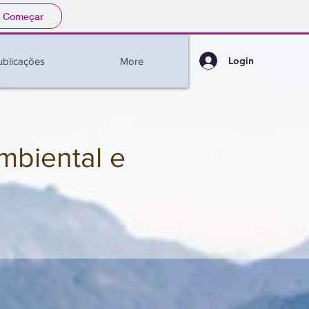
Começar
Login
ublicações
More
mbiental e