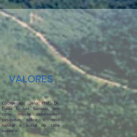
VALORES
Coordenado pelo Prof. Dr.
Davis Gruber Sansolo, tem
como missão desenvolver
pesquisas sobre o meio
natural e social da zona
costeira.