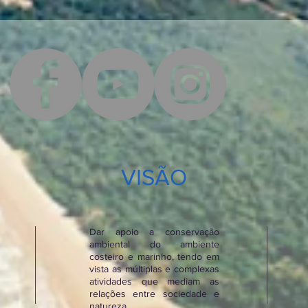
VISÃO
Dar apoio a conservação
ambiental do ambiente
costeiro e marinho, tendo em
vista as múltiplas e complexas
atividades que mediam as
relações entre sociedade e
natureza.