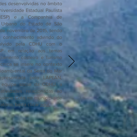
dades desenvolvidas no âmbito
iversidade Estadual Paulista
UNESP) e a Companhia de
e Urbano do Estado de São
 de novembro de 2015, tendo
o conhecimento advindo do
nvolvido pela CDHU com o
SP em relação aos temas
iamento costeiro e turismo
cnica se insere no contexto
oambiental da Serra do Mar
presentada pelo LAPLAN,
 equipe social da CDHU, a
tividades relacionadas ao
airros Cota, no município de
atório, basta clicar
aqui
.