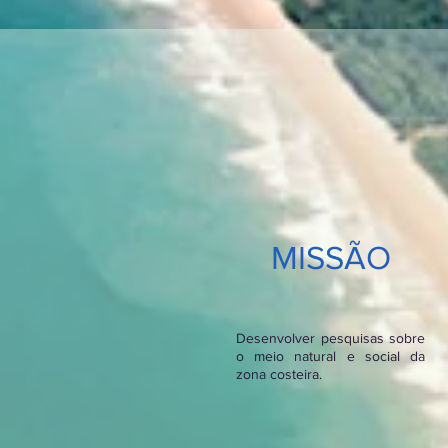
MISSÃO
Desenvolver pesquisas sobre
o meio natural e social da
zona costeira.