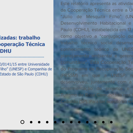
Este relatório apresenta as ativi
da Cooperação Técnica entre a Un
“Júlio de Mesquita Filho” (
Desenvolvimento Habitacional 
Paulo (CDHU), estabelecida em 17
como objetivo a “conjugação d
trabalho técnico social dese
conhecimento teórico da UNE
planejamento ambiental e gerenc
comunitário”. Esta Cooperação Té
do Programa de Recuperação Soci
(PRSSM) em que a UNESP, re
desenvolveu, juntamente com a
implementação de projetos e a
Turismo de Base Comunitária nos b
Cubatão (SP). Para ter acesso ao rel